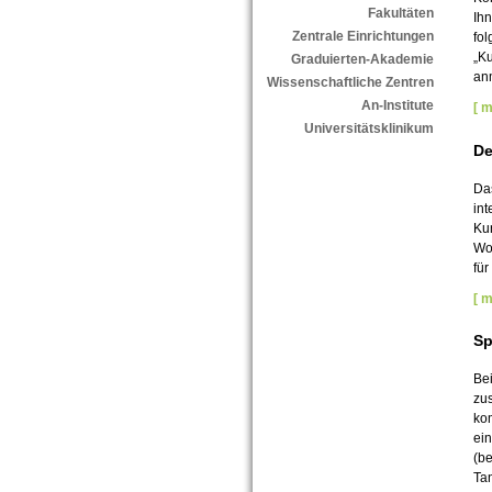
Fakultäten
Ihn
Zentrale Einrichtungen
fol
„Ku
Graduierten-Akademie
an
Wissenschaftliche Zentren
An-Institute
[ m
Universitätsklinikum
De
Da
int
Kur
Woc
für
[ m
Sp
Be
zu
ko
ein
(be
Ta