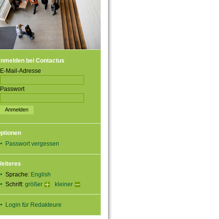
nmelden bei Contactus
E-Mail-Adresse
Passwort
ptionen
Passwort vergessen
eiteres
Sprache:
English
Schrift:
größer
kleiner
Login für Redakteure