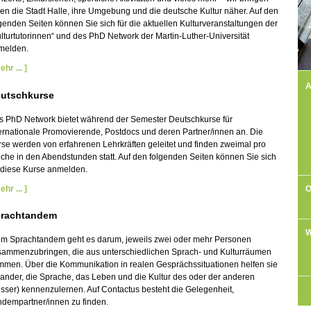
en die Stadt Halle, ihre Umgebung und die deutsche Kultur näher. Auf den
genden Seiten können Sie sich für die aktuellen Kulturveranstaltungen der
lturtutorinnen“ und des PhD Network der Martin-Luther-Universität
melden.
ehr ... ]
A
utschkurse
s PhD Network bietet während der Semester Deutschkurse für
ernationale Promovierende, Postdocs und deren Partner/innen an. Die
se werden von erfahrenen Lehrkräften geleitet und finden zweimal pro
he in den Abendstunden statt. Auf den folgenden Seiten können Sie sich
 diese Kurse anmelden.
ehr ... ]
O
rachtandem
W
im Sprachtandem geht es darum, jeweils zwei oder mehr Personen
sammenzubringen, die aus unterschiedlichen Sprach- und Kulturräumen
mmen. Über die Kommunikation in realen Gesprächssituationen helfen sie
ander, die Sprache, das Leben und die Kultur des oder der anderen
sser) kennenzulernen. Auf Contactus besteht die Gelegenheit,
ndempartner/innen zu finden.