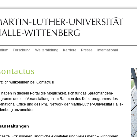
udium
Forschung
Weiterbildung
Karriere
Presse
International
ontactus
zlich willkommen bei Contactus!
 haben in diesem Portal die Möglichkeit, sich für das Sprachtandem-
ogramm und die Veranstaltungen im Rahmen des Kulturprogramms des
ernational Office und des PhD Network der Martin-Luther-Universität Halle-
ttenberg anzumelden.
ranstaltungen
zerte, Exkursionen, sportliche Aktivitäten und vieles mehr – wir bringen