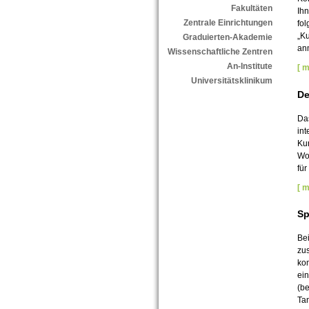
Fakultäten
Ihn
Zentrale Einrichtungen
fol
„Ku
Graduierten-Akademie
an
Wissenschaftliche Zentren
An-Institute
[ m
Universitätsklinikum
De
Da
int
Kur
Woc
für
[ m
Sp
Be
zu
ko
ein
(be
Ta