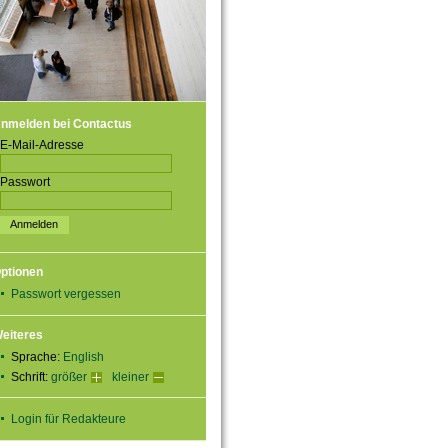
nmelden bei Contactus
E-Mail-Adresse
Passwort
ptionen
Passwort vergessen
eiteres
Sprache:
English
Schrift:
größer
kleiner
Login für Redakteure