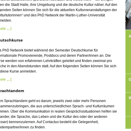
en die Stadt Halle, ihre Umgebung und die deutsche Kultur näher. Auf den
genden Seiten können Sie sich für die aktuellen Kulturveranstaltungen der
lturtutorinnen“ und des PhD Network der Martin-Luther-Universität
melden.
ehr ... ]
A
utschkurse
s PhD Network bietet während der Semester Deutschkurse für
ernationale Promovierende, Postdocs und deren Partner/innen an. Die
se werden von erfahrenen Lehrkräften geleitet und finden zweimal pro
he in den Abendstunden statt. Auf den folgenden Seiten können Sie sich
 diese Kurse anmelden.
ehr ... ]
O
rachtandem
W
im Sprachtandem geht es darum, jeweils zwei oder mehr Personen
sammenzubringen, die aus unterschiedlichen Sprach- und Kulturräumen
mmen. Über die Kommunikation in realen Gesprächssituationen helfen sie
ander, die Sprache, das Leben und die Kultur des oder der anderen
sser) kennenzulernen. Auf Contactus besteht die Gelegenheit,
ndempartner/innen zu finden.